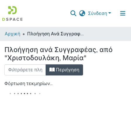
Σύνδεση
Κοινότητες
Αρχική
Πλοήγηση Ανά Συγγραφέα
&
Συλλογές
Πλοήγηση ανά Συγγραφέας, από
"Χριστοδουλάκη, Μαρία"
Όλο το DSpace
Περιήγηση
Φόρτωση τεκμηρίων...