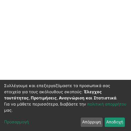
Συλλέγουμε και επεξεργαζόμαστε τα προσωπικά σας
στοιχεία για τους ακόλουθους σκοπούς:
Έλεγχος
ταυτότητας, Προτιμήσεις, Αναγνώριση και Στατιστικά
.
HMU Library & Information Center, Tel: (+30) 2810 379330,
Για να μάθετε περισσότερα, διαβάστε την
πολιτική απορρήτου
irepository@hmu.gr
μας.
Instructions
Terms & Conditions
Cookie settings
HMU
Copyright © 2026, Department of Educational Process Coordination
Προσαρμογή
Απόρριψη
Αποδοχή
and Support, HMU | Based on Dspace