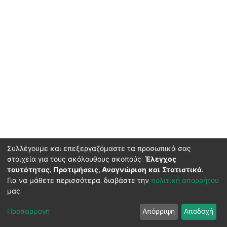
Συλλέγουμε και επεξεργαζόμαστε τα προσωπικά σας
στοιχεία για τους ακόλουθους σκοπούς:
Έλεγχος
ταυτότητας, Προτιμήσεις, Αναγνώριση και Στατιστικά
.
HMU Library & Information Center, Tel: (+30) 2810 379330,
Για να μάθετε περισσότερα, διαβάστε την
πολιτική απορρήτου
irepository@hmu.gr
μας.
Instructions
Terms & Conditions
Cookie settings
HMU
Copyright © 2026, Department of Educational Process Coordination
Προσαρμογή
Απόρριψη
Αποδοχή
and Support, HMU | Based on Dspace