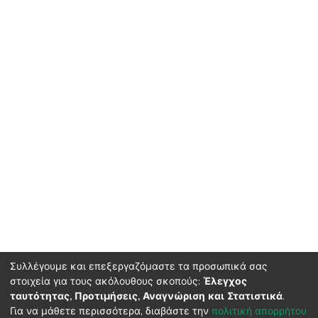
Συλλέγουμε και επεξεργαζόμαστε τα προσωπικά σας
στοιχεία για τους ακόλουθους σκοπούς:
Έλεγχος
ταυτότητας, Προτιμήσεις, Αναγνώριση και Στατιστικά
.
HMU Library & Information Center, Tel: (+30) 2810 379330,
Για να μάθετε περισσότερα, διαβάστε την
πολιτική απορρήτου