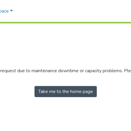
Space
r request due to maintenance downtime or capacity problems. Plea
Take me to the home page