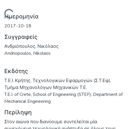
ρτωση...
Ημερομηνία
2017-10-18
Συγγραφείς
Ανδριόπουλος, Νικόλαος
Andriopoulos, Nikolaos
Εκδότης
Τ.Ε.Ι. Κρήτης, Τεχνολογικών Εφαρμογών (Σ.Τ.Εφ),
Τμήμα Μηχανολόγων Μηχανικών Τ.Ε.
T.E.I. of Crete, School of Engineering (STEF), Department of
Mechanical Engineering
Περίληψη
Στον αιώνα που διανύουμε συντελείται μία
συνεχόμενη τεχνολογική ανάπτυξη σε όλους τους