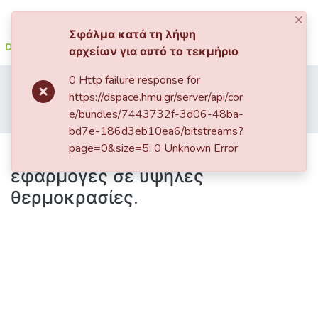
×
Σύνδεση
Σφάλμα κατά τη λήψη
αρχείων για αυτό το τεκμήριο
Κοινότητες
0 Http failure response for
Αρχική
ΤΕΙ Κρήτης / Tei of Crete
&
https://dspace.hmu.gr/server/api/cor
Πτυχιακές εργασίες / Bachelor Theses
Συλλογές
e/bundles/7443732f-3d06-48ba-
Προηγμένα τεχνικά υλικά για εφαρμογές σε υψηλές θερμοκρασίες.
bd7e-186d3eb10ea6/bitstreams?
Όλο το DSpace
page=0&size=5: 0 Unknown Error
Προηγμένα τεχνικά υλικά για
εφαρμογές σε υψηλές
θερμοκρασίες.