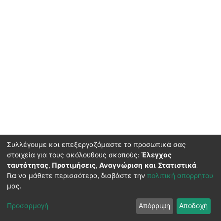
Συλλέγουμε και επεξεργαζόμαστε τα προσωπικά σας
στοιχεία για τους ακόλουθους σκοπούς:
Έλεγχος
ταυτότητας, Προτιμήσεις, Αναγνώριση και Στατιστικά
.
HMU Library & Information Center, Tel: (+30) 2810 379330,
Για να μάθετε περισσότερα, διαβάστε την
πολιτική απορρήτου
irepository@hmu.gr
μας.
Instructions
Terms & Conditions
Cookie settings
HMU
Copyright © 2026, Department of Educational Process Coordination
Προσαρμογή
Απόρριψη
Αποδοχή
and Support, HMU | Based on Dspace