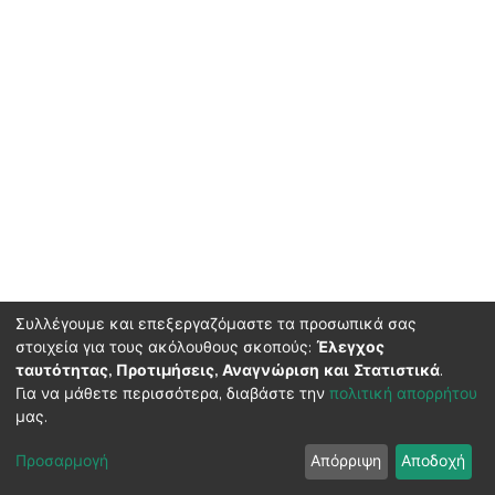
Συλλέγουμε και επεξεργαζόμαστε τα προσωπικά σας
στοιχεία για τους ακόλουθους σκοπούς:
Έλεγχος
ταυτότητας, Προτιμήσεις, Αναγνώριση και Στατιστικά
.
HMU Library & Information Center, Tel: (+30) 2810 379330,
Για να μάθετε περισσότερα, διαβάστε την
πολιτική απορρήτου
irepository@hmu.gr
μας.
Instructions
Terms & Conditions
Cookie settings
HMU
Copyright © 2026, Department of Educational Process Coordination
Προσαρμογή
Απόρριψη
Αποδοχή
and Support, HMU | Based on Dspace