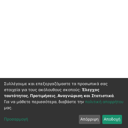
Συλλέγουμε και επεξεργαζόμαστε τα προσωπικά σας
στοιχεία για τους ακόλουθους σκοπούς:
Έλεγχος
ταυτότητας, Προτιμήσεις, Αναγνώριση και Στατιστικά
.
HMU Library & Information Center, Tel: (+30) 2810 379330,
Για να μάθετε περισσότερα, διαβάστε την
πολιτική απορρήτου
irepository@hmu.gr
μας.
Instructions
Terms & Conditions
Cookie settings
HMU
Copyright © 2026, Department of Educational Process Coordination
Προσαρμογή
Απόρριψη
Αποδοχή
and Support, HMU | Based on Dspace