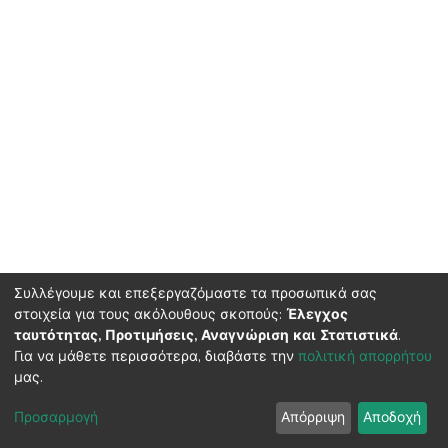
Συλλέγουμε και επεξεργαζόμαστε τα προσωπικά σας
στοιχεία για τους ακόλουθους σκοπούς:
Έλεγχος
ταυτότητας, Προτιμήσεις, Αναγνώριση και Στατιστικά
.
HMU Library & Information Center, Tel: (+30) 2810 379330,
Για να μάθετε περισσότερα, διαβάστε την
πολιτική απορρήτου
irepository@hmu.gr
μας.
Instructions
Terms & Conditions
Cookie settings
HMU
Copyright © 2026, Department of Educational Process Coordination
Προσαρμογή
Απόρριψη
Αποδοχή
and Support, HMU | Based on Dspace