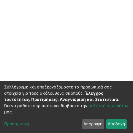
Συλλέγουμε και επεξεργαζόμαστε τα προσωπικά σας
στοιχεία για τους ακόλουθους σκοπούς:
Έλεγχος
ταυτότητας, Προτιμήσεις, Αναγνώριση και Στατιστικά
.
HMU Library & Information Center, Tel: (+30) 2810 379330,
Για να μάθετε περισσότερα, διαβάστε την
πολιτική απορρήτου
irepository@hmu.gr
μας.
Instructions
Terms & Conditions
Cookie settings
HMU
Copyright © 2026, Department of Educational Process Coordination
Προσαρμογή
Απόρριψη
Αποδοχή
and Support, HMU | Based on Dspace