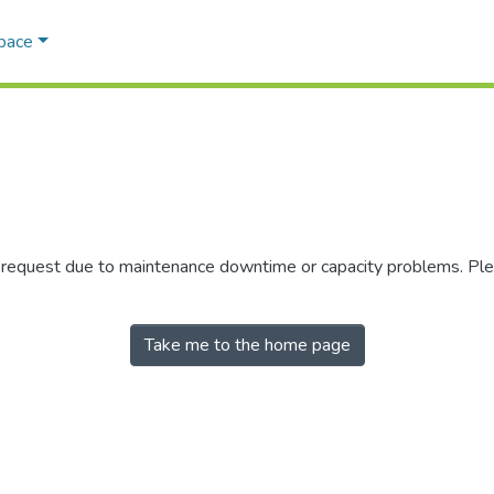
Space
r request due to maintenance downtime or capacity problems. Plea
Take me to the home page